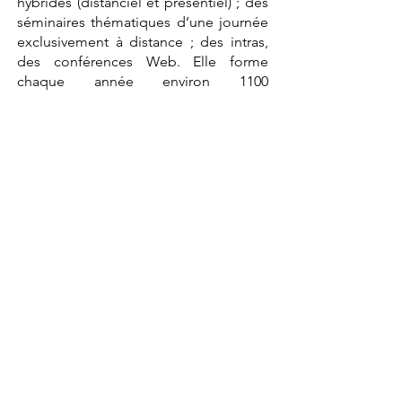
hybrides (distanciel et présentiel) ; des
séminaires thématiques d’une journée
exclusivement à distance ; des intras,
des conférences Web. Elle forme
chaque année environ 1100
professionnels.
Aujourd'hui la formation et
l'évènementiel constituent les
activités principales de la société.
Elles sont pilotées par Karine
Senghor, directrice générale de
l'entreprise, particulièrement
engagée sur le sujet de la
Protection de l'enfance.
Pour assurer ces activités, l'Action